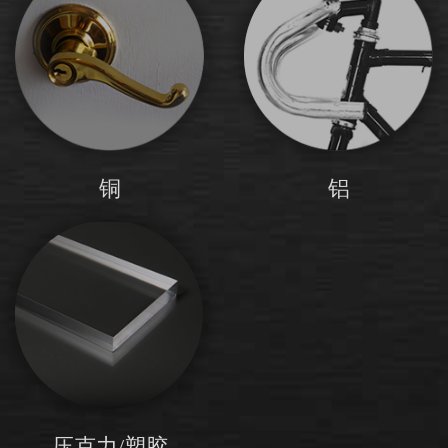
铜
铝
压克力/塑胶