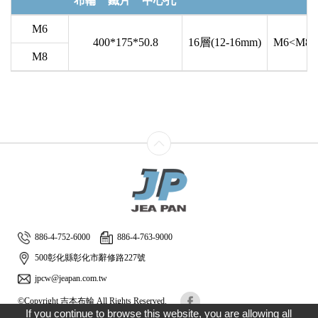
布輪
鐵片
中心孔
M6
400*175*50.8
16層(12-16mm)
M6<M8
M8
886-4-752-6000
886-4-763-9000
500彰化縣彰化市辭修路227號
jpcw@jeapan.com.tw
©Copyright 吉本布輪 All Rights Reserved.
If you continue to browse this website, you are allowing all