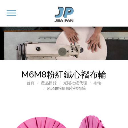
M6M8粉紅鐵心褶布輪
首頁
產品目錄
光陽社總代理
布輪
M6M8粉紅鐵心褶布輪