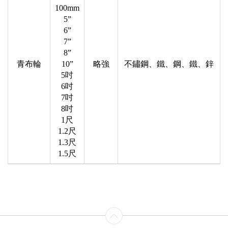
100mm
5”
6”
7”
8”
青布輪
10”
略強
不鏽鋼、鐵、鋼、鐵、鋅
5吋
6吋
7吋
8吋
1尺
1.2尺
1.3尺
1.5尺