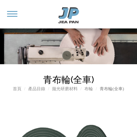
青布輪(全車)
首頁
產品目錄
拋光研磨材料
布輪
青布輪(全車)