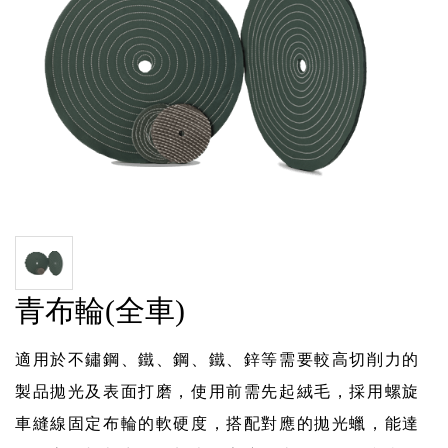
青布輪(全車)
適用於不鏽鋼、鐵、鋼、鐵、鋅等需要較高切削力的
製品拋光及表面打磨，使用前需先起絨毛，採用螺旋
車縫線固定布輪的軟硬度，搭配對應的拋光蠟，能達