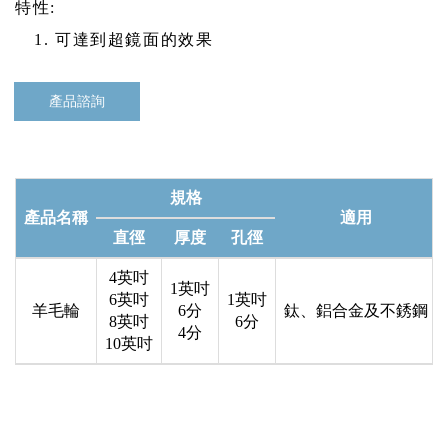
特性:
可達到超鏡面的效果
產品諮詢
規格
產品名稱
適用
直徑
厚度
孔徑
4英吋
1英吋
6英吋
1英吋
羊毛輪
6分
鈦、鋁合金及不銹鋼
8英吋
6分
4分
10英吋