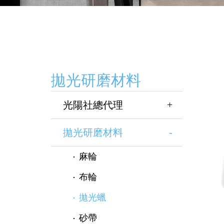
拋光研磨材料
光陽社總代理
拋光研磨材料
麻輪
布輪
拋光蠟
砂帶