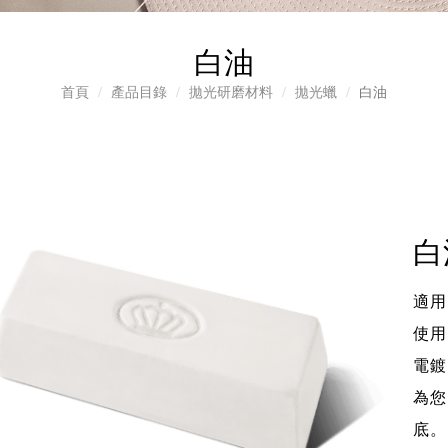
白油
首頁
產品目錄
拋光研磨材料
拋光蠟
白油
白
適用
使用
電鍍
為您
底。