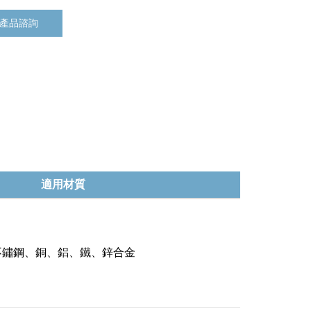
產品諮詢
適用材質
不鏽鋼、銅、鋁、鐵、鋅合金