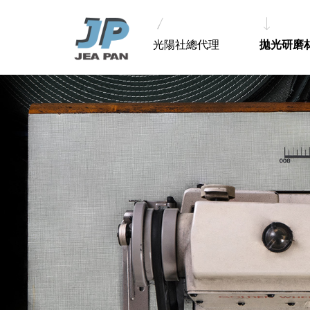
光陽社總代理
拋光研磨