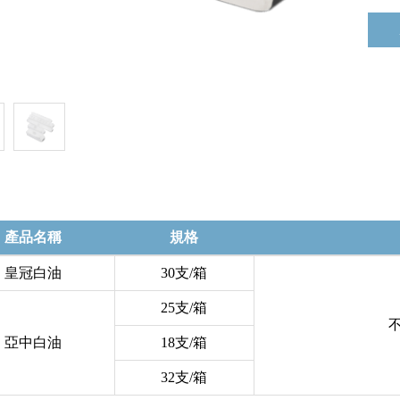
產品名稱
規格
皇冠白油
30支/箱
25支/箱
亞中白油
18支/箱
32支/箱