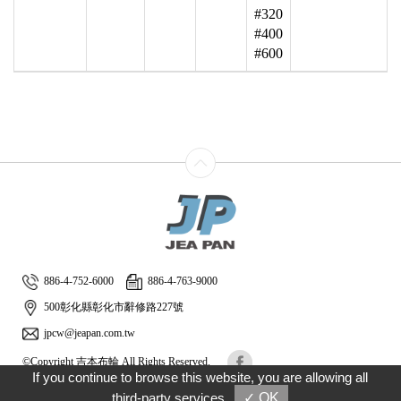
#320
#400
#600
886-4-752-6000
886-4-763-9000
500彰化縣彰化市辭修路227號
jpcw@jeapan.com.tw
©Copyright 吉本布輪 All Rights Reserved.
If you continue to browse this website, you are allowing all
Designed by
GTMC
Taiwan Products
B2BManufactures
B2BChinaSources
third-party services
✓ OK