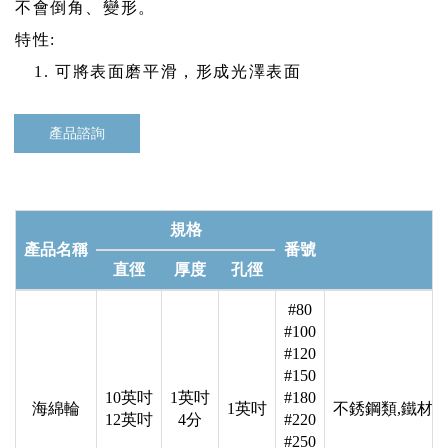
不會倒角、變形。
特性:
可將表面磨平滑，形成光澤表面
產品諮詢
規格
產品名稱
番號
直徑
厚度
孔徑
#80
#100
#120
#150
10英吋
1英吋
#180
海綿輪
1英吋
不銹鋼類,鐵材類
12英吋
4分
#220
#250