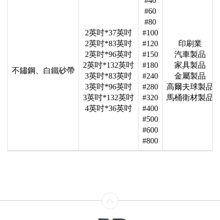
#40
#60
#80
2英吋*37英吋
#100
2英吋*83英吋
#120
印刷業
2英吋*96英吋
#150
汽車製品
2英吋*132英吋
#180
家具製品
不鏽鋼、白鐵砂帶
3英吋*83英吋
#240
金屬製品
3英吋*96英吋
#280
高爾夫球製品
3英吋*132英吋
#320
馬桶衛材製品
4英吋*36英吋
#400
#500
#600
#800