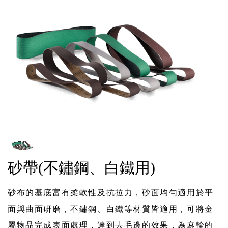
砂帶(不鏽鋼、白鐵用)
砂布的基底富有柔軟性及抗拉力，砂面均勻適用於平
面與曲面研磨，不鏽鋼、白鐵等材質皆適用，可將金
屬物品完成表面處理，達到去毛邊的效果，為麻輪的