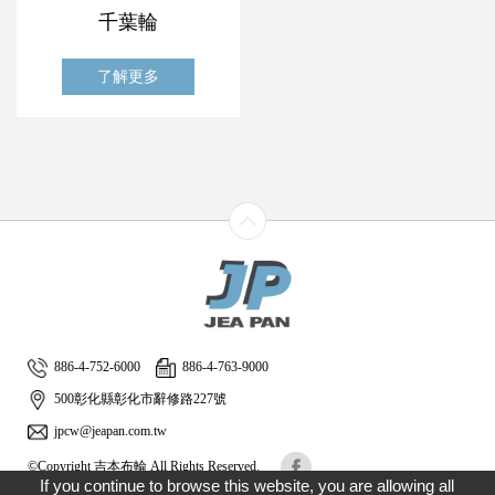
千葉輪
了解更多
886-4-752-6000
886-4-763-9000
500彰化縣彰化市辭修路227號
jpcw@jeapan.com.tw
©Copyright 吉本布輪 All Rights Reserved.
If you continue to browse this website, you are allowing all