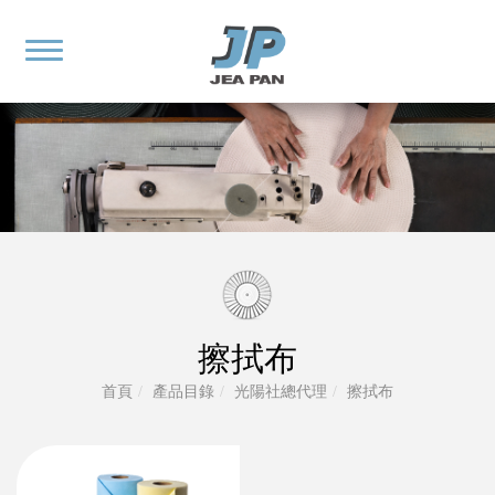
擦拭布
首頁
產品目錄
光陽社總代理
擦拭布